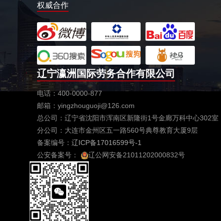
权威合作
新西兰工作签常年招收工种
￥18000-20000元/月
德国超市仓库包装工
￥10万以上/年
德国物流分拣员
辽宁瀛洲国际劳务合作有限公司
￥综合税后薪资2500欧
电话：400-0000-877
赴韩国免税店
邮箱：yingzhouguoji@126.com
￥180万韩元
总公司：辽宁省沈阳市浑南区新隆街1号金廊万科中心302室
赴日本介护（不成功，不收费）
分公司：大连市金州区五一路560号典尊教育大厦9层
￥20万日元/月
备案编号：
辽ICP备17016599号-1
赴新加坡机场地勤
公安备案号：
辽公网安备21011202000832号
￥1500-1900新币/月
赴新加坡樟宜机场
￥1300-1600新币/月
赴东欧国家帮厨、服务员
￥800-1000欧元/月