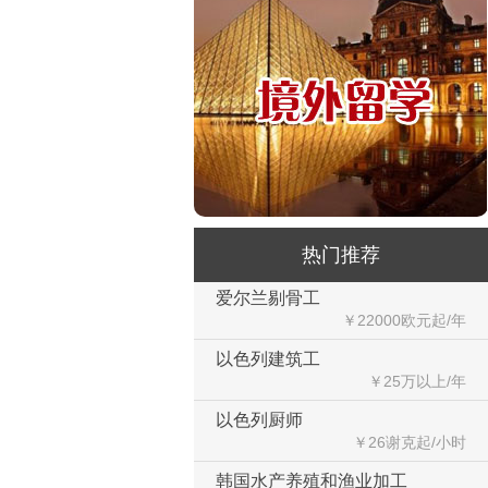
种植类（留学签证）
￥25000-30000/月人民币
澳大利亚-汽修厂
￥6500-90000澳币/月
住家保姆
￥29000-35000/月人民币
室内装修
￥40000-60000/月以上
热门推荐
爱尔兰剔骨工
￥22000欧元起/年
以色列建筑工
￥25万以上/年
以色列厨师
￥26谢克起/小时
韩国水产养殖和渔业加工
￥9620韩币起/小时