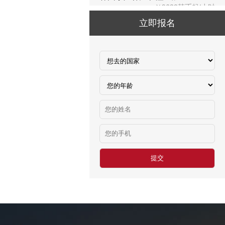
加拿大水产加工
立即报名
￥3000-4000加币/月
赴新加坡建筑
￥2000新币/月
高尔夫球童
￥18-24万日元/月
福井县眼镜成形
￥803日元/小时
德国帮厨
￥10万以上/年
食‬品工厂
￥10万以上/年
中餐厨师
￥10万以上/年
俄罗斯木工
￥木工10人：500元/天