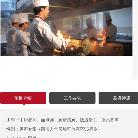
西班牙剔骨工
￥1800-2200欧元/月
厨师、帮厨（夫妻工）
￥18000-20000RMB/月
新西兰-橱柜厂
￥25-27.76纽币/小时，2.6万RMB/月
新西兰-面点师
￥27-30纽币/小时
日本-金属分解
￥20万日元/月
日本-盒饭制做
项目介绍
工作要求
薪资待遇
￥25万日元/月收入
新西兰-花园管理
￥时薪：27.76纽币
工种：中厨餐‬师、面点师；厨帮房‬厨、饭店杂工、服员务‬等
性别：男不女‬限（陪读人年员‬龄可放宽至55周岁）
日本-电子厂
￥