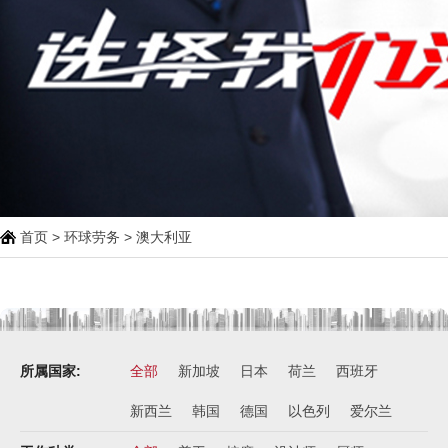
西班牙肉食品加工厂
￥1800-2200欧元/月
荷兰-甜点厨师
￥月薪2100欧元
荷兰-铁板烧厨师
￥月薪2100欧元
新西兰-按摩师
￥200纽币/天+提成
荷兰-中餐厨师
首页
>
环球劳务
> 澳大利亚
￥税后月薪2100欧
韩国-烤鸭师傅
￥260-350万韩币
新加坡-火锅店店长
￥3300-3666新（人民币1800-
所属国家:
全部
新加坡
日本
荷兰
西班牙
20000）
新西兰
韩国
德国
以色列
爱尔兰
韩国-免税店
￥220万+销售奖金