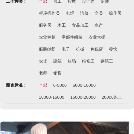
工作种类：
全部
普工
按摩
设计师
厨师
新西兰-农业工
程序操作员
电焊
汽修
文员
操作员
￥时薪25纽币
俄罗斯-面点师
服务员
木工
食品加工
水产
￥12000-14000
农业种植
零部件组装
农业大棚
俄罗斯-帮厨
￥8000起-9000
服装缝纫
电子
机械
免税店
餐饮
俄罗斯-混凝土工
农场
建筑
牧场
维修工
钢筋工
￥500元/天
老师
销售
俄罗斯-瓷砖工
￥500元/天
薪资标准：
全部
0-5000
5000-10000
俄罗斯-钢筋工
10000-15000
15000-20000
20000以上
￥500元/天
俄罗斯-食堂厨师
￥8000-9000
德国食品厂
￥税工后‬资是2500欧/月