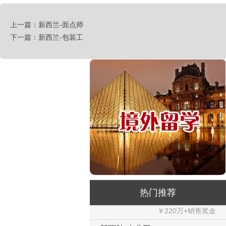
荷兰-甜点厨师
￥月薪2100欧元
上一篇：新西兰-面点师
下一篇：新西兰-包装工
荷兰-铁板烧厨师
￥月薪2100欧元
新西兰-按摩师
￥200纽币/天+提成
荷兰-中餐厨师
￥税后月薪2100欧
韩国-烤鸭师傅
￥260-350万韩币
新加坡-火锅店店长
￥3300-3666新（人民币1800-
20000）
韩国-免税店
热门推荐
￥220万+销售奖金
新西兰-农业工