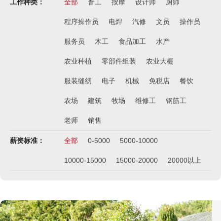
工作种类：
全部
普工
按摩
设计师
厨师
程序操作员
电焊
汽修
文员
操作员
服务员
木工
食品加工
水产
农业种植
零部件组装
农业大棚
服装缝纫
电子
机械
免税店
餐饮
农场
建筑
牧场
维修工
钢筋工
老师
销售
薪资标准：
全部
0-5000
5000-10000
10000-15000
15000-20000
20000以上