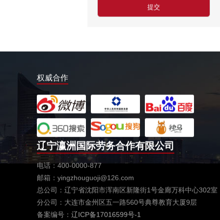
￥1800-2200欧元/月
厨师、帮厨（夫妻工）
￥18000-20000RMB/月
新西兰-橱柜厂
￥25-27.76纽币/小时，2.6万RMB/月
新西兰-面点师
权威合作
￥27-30纽币/小时
日本-金属分解
￥20万日元/月
日本-盒饭制做
￥25万日元/月收入
辽宁瀛洲国际劳务合作有限公司
新西兰-花园管理
电话：400-0000-877
￥时薪：27.76纽币
邮箱：yingzhouguoji@126.com
日本-电子厂
总公司：辽宁省沈阳市浑南区新隆街1号金廊万科中心302室
￥
分公司：大连市金州区五一路560号典尊教育大厦9层
新西兰-包装工
备案编号：
辽ICP备17016599号-1