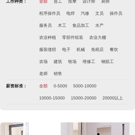
工作种类：
全部
普工
按摩
设计师
厨师
韩国-免税店
￥220万+销售奖金
程序操作员
电焊
汽修
文员
操作员
新西兰-农业工
服务员
木工
食品加工
水产
￥时薪25纽币
俄罗斯-面点师
农业种植
零部件组装
农业大棚
￥12000-14000
服装缝纫
电子
机械
免税店
餐饮
俄罗斯-帮厨
￥8000起-9000
农场
建筑
牧场
维修工
钢筋工
俄罗斯-混凝土工
老师
销售
￥500元/天
薪资标准：
全部
0-5000
5000-10000
俄罗斯-瓷砖工
￥500元/天
10000-15000
15000-20000
20000以上
俄罗斯-钢筋工
￥500元/天
俄罗斯-食堂厨师
￥8000-9000