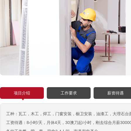
德国食品厂
￥税工后‬资是2500欧/月
西班牙剔骨工
￥1800-2200欧元/月
厨师、帮厨（夫妻工）
￥18000-20000RMB/月
新西兰-橱柜厂
￥25-27.76纽币/小时，2.6万RMB/月
新西兰-面点师
￥27-30纽币/小时
日本-金属分解
￥20万日元/月
项目介绍
工作要求
薪资待遇
日本-盒饭制做
￥25万日元/月收入
工种：瓦工，木工，焊工，门窗安装，橱卫安装，油漆工，大理石台
新西兰-花园管理
工资待遇：8小时/天，月休4天，30澳刀起/小时，刚去综合月薪30000-
￥时薪：27.76纽币