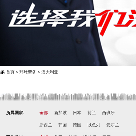
西班牙肉食品加工厂
￥1800-2200欧元/月
荷兰-甜点厨师
￥月薪2100欧元
荷兰-铁板烧厨师
￥月薪2100欧元
新西兰-按摩师
首页
>
环球劳务
> 澳大利亚
￥200纽币/天+提成
荷兰-中餐厨师
￥税后月薪2100欧
韩国-烤鸭师傅
￥260-350万韩币
所属国家:
全部
新加坡
日本
荷兰
西班牙
新加坡-火锅店店长
￥3300-3666新（人民币1800-
新西兰
韩国
德国
以色列
爱尔兰
20000）