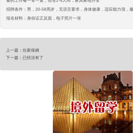
备的工作餐一荤一素，宿舍2-4人间，家具家电齐全
日本-电子厂
￥
招聘条件：男，20-58周岁，无语言要求，身体健康，适应能力强
报名材料：身份证正反面，电子照片一张
新西兰-包装工
￥时薪：27.76纽币
新西兰保姆
￥年薪20左右
上一篇：住家保姆
赴新西兰地板、地毯厂
下一篇：已经没有了
￥时薪：27.76-28纽币
急赴新西兰石材加工、台面师傅
￥时薪：25-27.76纽币
日本-印刷
￥时薪：986日元
汽车维修、保养类（留学签证）
￥25000-30000/月人民币
工厂类（留学签证）
￥25000-30000/月人民币