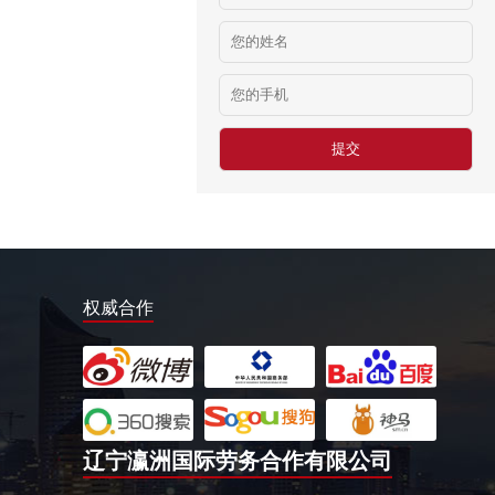
韩国水产养殖和渔业加工
￥9620韩币起/小时
加拿大水产加工
￥3000-4000加币/月
赴新加坡建筑
￥2000新币/月
高尔夫球童
￥18-24万日元/月
福井县眼镜成形
￥803日元/小时
权威合作
德国帮厨
￥10万以上/年
食‬品工厂
￥10万以上/年
中餐厨师
辽宁瀛洲国际劳务合作有限公司
￥10万以上/年