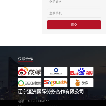
俄罗斯-食堂厨师
￥8000-9000
德国食品厂
￥税工后‬资是2500欧/月
西班牙剔骨工
￥1800-2200欧元/月
厨师、帮厨（夫妻工）
￥18000-20000RMB/月
权威合作
新西兰-橱柜厂
￥25-27.76纽币/小时，2.6万RMB/月
新西兰-面点师
￥27-30纽币/小时
日本-金属分解
辽宁瀛洲国际劳务合作有限公司
￥20万日元/月
电话：400-0000-877
日本-盒饭制做
￥25万日元/月收入