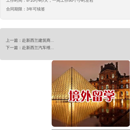
工作时间：8-10小时/天，一周工作50个小时左右
合同期限：3年可续签
西班牙肉食品加工厂
上一篇：赴新西兰建筑商...
￥1800-2200欧元/月
下一篇：赴新西兰汽车维...
荷兰-甜点厨师
￥月薪2100欧元
荷兰-铁板烧厨师
￥月薪2100欧元
新西兰-按摩师
￥200纽币/天+提成
荷兰-中餐厨师
￥税后月薪2100欧
韩国-烤鸭师傅
￥260-350万韩币