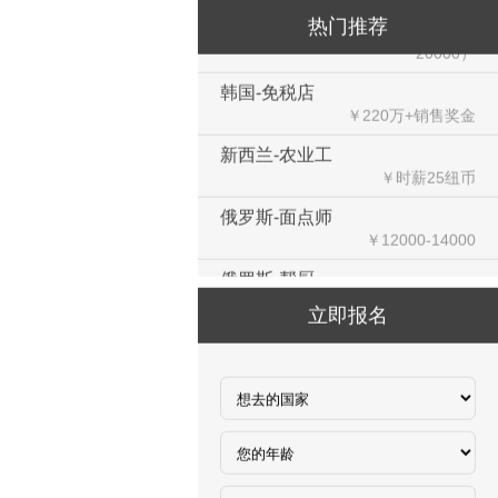
￥3300-3666新（人民币1800-
热门推荐
20000）
韩国-免税店
￥220万+销售奖金
新西兰-农业工
￥时薪25纽币
俄罗斯-面点师
￥12000-14000
俄罗斯-帮厨
￥8000起-9000
俄罗斯-混凝土工
立即报名
￥500元/天
俄罗斯-瓷砖工
￥500元/天
俄罗斯-钢筋工
￥500元/天