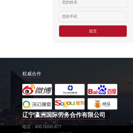
俄罗斯-食堂厨师
￥8000-9000
德国食品厂
￥税工后‬资是2500欧/月
西班牙剔骨工
￥1800-2200欧元/月
厨师、帮厨（夫妻工）
￥18000-20000RMB/月
新西兰-橱柜厂
￥25-27.76纽币/小时，2.6万RMB/月
权威合作
新西兰-面点师
￥27-30纽币/小时
日本-金属分解
￥20万日元/月
辽宁瀛洲国际劳务合作有限公司
日本-盒饭制做
￥25万日元/月收入
电话：400-0000-877