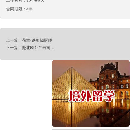
工作时间：10小时/天
合同期限：4年
西班牙肉食品加工厂
￥1800-2200欧元/月
上一篇：荷兰-铁板烧厨师
荷兰-甜点厨师
下一篇：赴北欧芬兰寿司...
￥月薪2100欧元
荷兰-铁板烧厨师
￥月薪2100欧元
新西兰-按摩师
￥200纽币/天+提成
荷兰-中餐厨师
￥税后月薪2100欧
韩国-烤鸭师傅
￥260-350万韩币
新加坡-火锅店店长