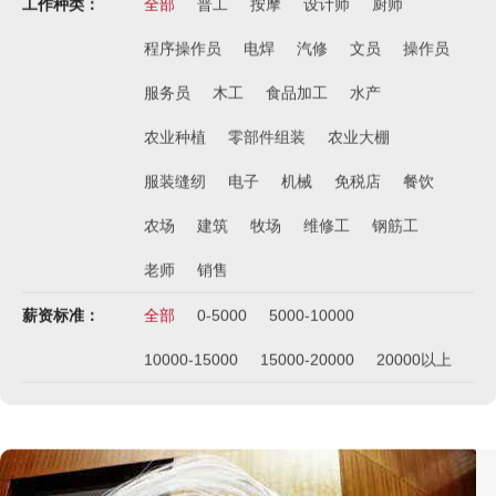
工作种类：
全部
普工
按摩
设计师
厨师
程序操作员
电焊
汽修
文员
操作员
服务员
木工
食品加工
水产
农业种植
零部件组装
农业大棚
服装缝纫
电子
机械
免税店
餐饮
农场
建筑
牧场
维修工
钢筋工
老师
销售
薪资标准：
全部
0-5000
5000-10000
10000-15000
15000-20000
20000以上