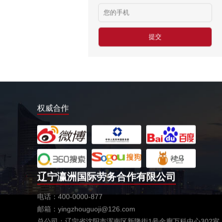
￥25-27.76纽币/小时，2.6万RMB/月
新西兰-面点师
￥27-30纽币/小时
日本-金属分解
￥20万日元/月
日本-盒饭制做
￥25万日元/月收入
新西兰-花园管理
权威合作
￥时薪：27.76纽币
日本-电子厂
￥
新西兰-包装工
￥时薪：27.76纽币
辽宁瀛洲国际劳务合作有限公司
新西兰保姆
电话：400-0000-877
￥年薪20左右
邮箱：yingzhouguoji@126.com
赴新西兰地板、地毯厂
总公司：辽宁省沈阳市浑南区新隆街1号金廊万科中心302室