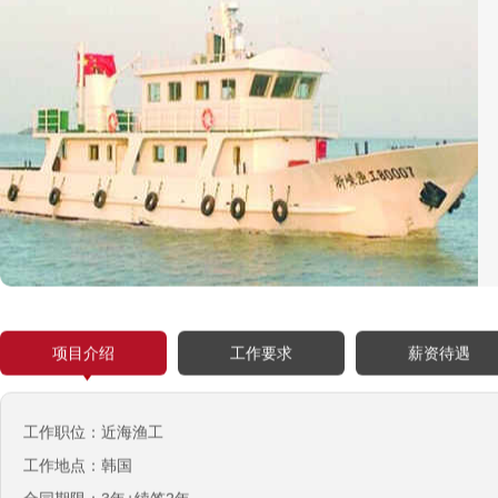
西班牙肉食品加工厂
项目介绍
工作要求
薪资待遇
￥1800-2200欧元/月
荷兰-甜点厨师
￥月薪2100欧元
工作职位：近海渔工
工作地点：韩国
荷兰-铁板烧厨师
￥月薪2100欧元