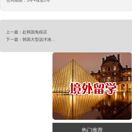
合同期限：3年+续签2年
新西兰-按摩师
￥200纽币/天+提成
荷兰-中餐厨师
￥税后月薪2100欧
上一篇：赴韩国免税店
下一篇：韩国大型远洋渔...
韩国-烤鸭师傅
￥260-350万韩币
新加坡-火锅店店长
￥3300-3666新（人民币1800-
20000）
韩国-免税店
￥220万+销售奖金
新西兰-农业工
￥时薪25纽币
俄罗斯-面点师
￥12000-14000
俄罗斯-帮厨
热门推荐