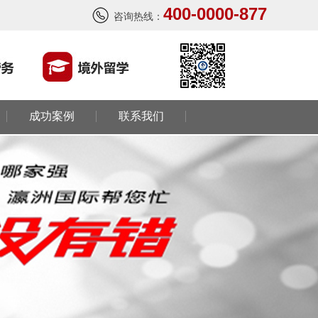
西班牙肉食品加工厂
400-0000-877
咨询热线：
￥1800-2200欧元/月
荷兰-甜点厨师
￥月薪2100欧元
荷兰-铁板烧厨师
￥月薪2100欧元
成功案例
联系我们
新西兰-按摩师
￥200纽币/天+提成
荷兰-中餐厨师
￥税后月薪2100欧
韩国-烤鸭师傅
￥260-350万韩币
新加坡-火锅店店长
￥3300-3666新（人民币1800-
20000）
韩国-免税店
￥220万+销售奖金