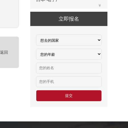
新西兰-包装工
￥时薪：27.76纽币
立即报名
新西兰保姆
￥年薪20左右
赴新西兰地板、地毯厂
￥时薪：27.76-28纽币
<返回
急赴新西兰石材加工、台面师傅
￥时薪：25-27.76纽币
日本-印刷
￥时薪：986日元
汽车维修、保养类（留学签证）
￥25000-30000/月人民币
工厂类（留学签证）
￥25000-30000/月人民币
餐饮类（留学签证）
￥25000-30000/月人民币