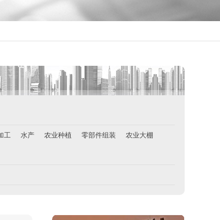
新西兰-农业工
￥时薪25纽币
俄罗斯-面点师
￥12000-14000
俄罗斯-帮厨
￥8000起-9000
俄罗斯-混凝土工
￥500元/天
俄罗斯-瓷砖工
￥500元/天
加工
水产
农业种植
零部件组装
农业大棚
俄罗斯-钢筋工
￥500元/天
俄罗斯-食堂厨师
￥8000-9000
德国食品厂
￥税工后‬资是2500欧/月