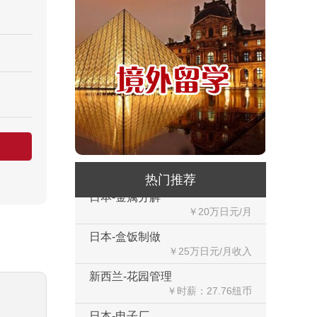
西班牙剔骨工
￥1800-2200欧元/月
厨师、帮厨（夫妻工）
￥18000-20000RMB/月
新西兰-橱柜厂
￥25-27.76纽币/小时，2.6万RMB/月
新西兰-面点师
￥27-30纽币/小时
日本-金属分解
热门推荐
￥20万日元/月
日本-盒饭制做
￥25万日元/月收入
新西兰-花园管理
￥时薪：27.76纽币
日本-电子厂
￥