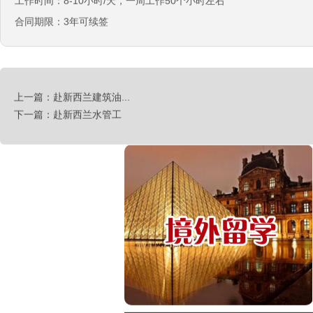
工作时间：8-10小时/天，一周工作50个小时左右
合同期限：3年可续签
西班牙肉食品加工厂
上一篇：赴新西兰建筑油...
￥1800-2200欧元/月
下一篇：赴新西兰水管工
荷兰-甜点厨师
￥月薪2100欧元
荷兰-铁板烧厨师
￥月薪2100欧元
新西兰-按摩师
￥200纽币/天+提成
荷兰-中餐厨师
￥税后月薪2100欧
韩国-烤鸭师傅
￥260-350万韩币