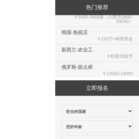
新加坡-火锅店店长
热门推荐
￥3300-3666新（人民币1800-
20000）
韩国-免税店
￥220万+销售奖金
新西兰-农业工
￥时薪25纽币
俄罗斯-面点师
￥12000-14000
俄罗斯-帮厨
￥8000起-9000
立即报名
俄罗斯-混凝土工
￥500元/天
俄罗斯-瓷砖工
￥500元/天
俄罗斯-钢筋工
￥500元/天