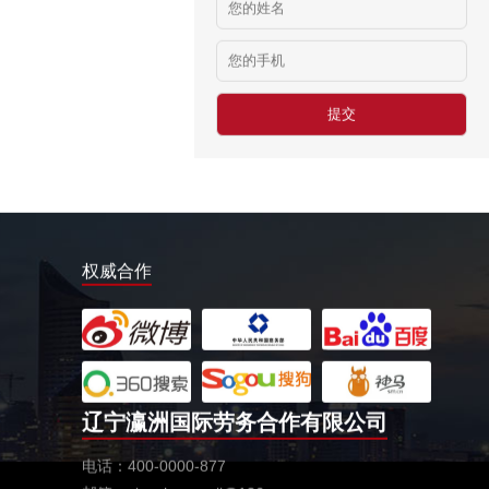
俄罗斯-食堂厨师
￥8000-9000
德国食品厂
￥税工后‬资是2500欧/月
西班牙剔骨工
￥1800-2200欧元/月
厨师、帮厨（夫妻工）
￥18000-20000RMB/月
权威合作
新西兰-橱柜厂
￥25-27.76纽币/小时，2.6万RMB/月
新西兰-面点师
￥27-30纽币/小时
日本-金属分解
辽宁瀛洲国际劳务合作有限公司
￥20万日元/月
日本-盒饭制做
电话：400-0000-877
￥25万日元/月收入