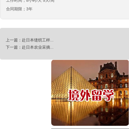
工作时间；8小时/天 5天/周
￥税后月薪2100欧
合同期限；3年
韩国-烤鸭师傅
￥260-350万韩币
新加坡-火锅店店长
￥3300-3666新（人民币1800-
上一篇：赴日本缝纫工样...
20000）
下一篇：赴日本农业采摘...
韩国-免税店
￥220万+销售奖金
新西兰-农业工
￥时薪25纽币
俄罗斯-面点师
￥12000-14000
俄罗斯-帮厨
￥8000起-9000
俄罗斯-混凝土工
￥500元/天