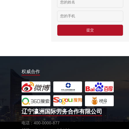
日本-金属分解
￥20万日元/月
日本-盒饭制做
￥25万日元/月收入
新西兰-花园管理
￥时薪：27.76纽币
日本-电子厂
￥
新西兰-包装工
权威合作
￥时薪：27.76纽币
新西兰保姆
￥年薪20左右
赴新西兰地板、地毯厂
￥时薪：27.76-28纽币
辽宁瀛洲国际劳务合作有限公司
急赴新西兰石材加工、台面师傅
￥时薪：25-27.76纽币
电话：400-0000-877