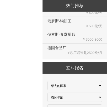
俄罗斯-瓷砖工
热门推荐
￥500元/天
俄罗斯-钢筋工
￥500元/天
俄罗斯-食堂厨师
￥8000-9000
德国食品厂
￥税工后‬资是2500欧/月
西班牙剔骨工
￥1800-2200欧元/月
立即报名
厨师、帮厨（夫妻工）
￥18000-20000RMB/月
新西兰-橱柜厂
￥25-27.76纽币/小时，2.6万RMB/月
新西兰-面点师
￥27-30纽币/小时