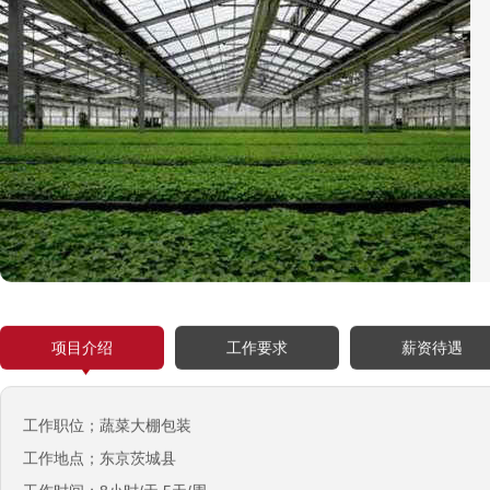
西班牙肉食品加工厂
￥1800-2200欧元/月
荷兰-甜点厨师
￥月薪2100欧元
项目介绍
工作要求
薪资待遇
荷兰-铁板烧厨师
￥月薪2100欧元
新西兰-按摩师
工作职位；蔬菜大棚包装
￥200纽币/天+提成
工作地点；东京茨城县
荷兰-中餐厨师