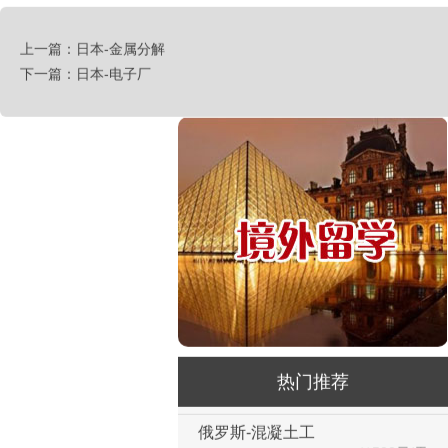
荷兰-中餐厨师
￥税后月薪2100欧
上一篇：日本-金属分解
韩国-烤鸭师傅
下一篇：日本-电子厂
￥260-350万韩币
新加坡-火锅店店长
￥3300-3666新（人民币1800-
20000）
韩国-免税店
￥220万+销售奖金
新西兰-农业工
￥时薪25纽币
俄罗斯-面点师
￥12000-14000
俄罗斯-帮厨
￥8000起-9000
热门推荐
俄罗斯-混凝土工
￥500元/天