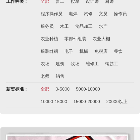
工作种类：
全部
普工
按摩
设计师
厨师
程序操作员
电焊
汽修
文员
操作员
服务员
木工
食品加工
水产
农业种植
零部件组装
农业大棚
服装缝纫
电子
机械
免税店
餐饮
农场
建筑
牧场
维修工
钢筋工
老师
销售
薪资标准：
全部
0-5000
5000-10000
10000-15000
15000-20000
20000以上