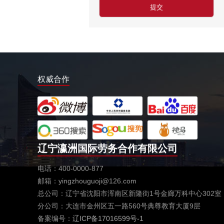
日本-金属分解
￥20万日元/月
日本-盒饭制做
￥25万日元/月收入
新西兰-花园管理
￥时薪：27.76纽币
权威合作
日本-电子厂
￥
新西兰-包装工
￥时薪：27.76纽币
辽宁瀛洲国际劳务合作有限公司
新西兰保姆
￥年薪20左右
电话：400-0000-877
赴新西兰地板、地毯厂
邮箱：yingzhouguoji@126.com
￥时薪：27.76-28纽币
总公司：辽宁省沈阳市浑南区新隆街1号金廊万科中心302室
急赴新西兰石材加工、台面师傅
分公司：大连市金州区五一路560号典尊教育大厦9层
￥时薪：25-27.76纽币
备案编号：
辽ICP备17016599号-1