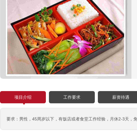
西班牙肉食品加工厂
￥1800-2200欧元/月
荷兰-甜点厨师
￥月薪2100欧元
项目介绍
工作要求
薪资待遇
荷兰-铁板烧厨师
￥月薪2100欧元
要求：男性，45周岁以下，有饭店或者食堂工作经验，月休2-3天，
新西兰-按摩师
￥200纽币/天+提成