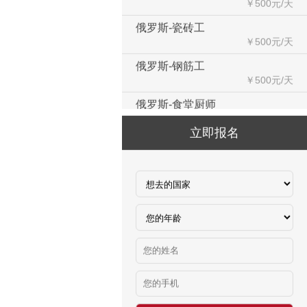
俄罗斯-瓷砖工
￥500元/天
俄罗斯-钢筋工
￥500元/天
俄罗斯-食堂厨师
￥8000-9000
德国食品厂
立即报名
￥税工后‬资是2500欧/月
西班牙剔骨工
￥1800-2200欧元/月
厨师、帮厨（夫妻工）
￥18000-20000RMB/月
新西兰-橱柜厂
￥25-27.76纽币/小时，2.6万RMB/月
新西兰-面点师
￥27-30纽币/小时