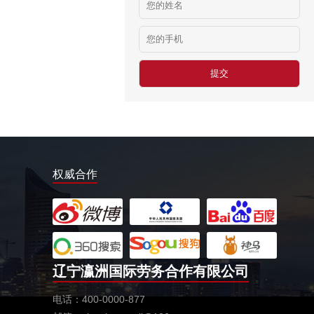
爱尔兰剔骨工
￥22000欧元起/年
以色列建筑工
￥25万以上/年
以色列厨师
￥26谢克起/小时
韩国水产养殖和渔业加工
￥9620韩币起/小时
权威合作
加拿大水产加工
￥3000-4000加币/月
赴新加坡建筑
￥2000新币/月
高尔夫球童
辽宁瀛洲国际劳务合作有限公司
￥18-24万日元/月
福井县眼镜成形
电话：400-0000-877
￥803日元/小时