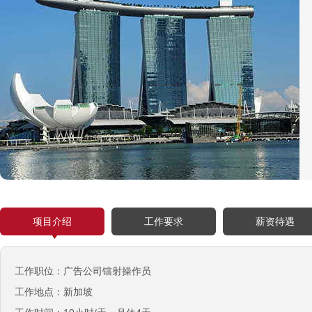
俄罗斯-瓷砖工
￥500元/天
俄罗斯-钢筋工
￥500元/天
俄罗斯-食堂厨师
￥8000-9000
德国食品厂
￥税工后‬资是2500欧/月
西班牙剔骨工
￥1800-2200欧元/月
厨师、帮厨（夫妻工）
项目介绍
工作要求
薪资待遇
￥18000-20000RMB/月
新西兰-橱柜厂
工作职位：广告公司镭射操作员
￥25-27.76纽币/小时，2.6万RMB/月
工作地点：新加坡
新西兰-面点师
￥27-30纽币/小时