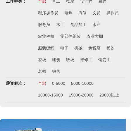
工作种类：
全部
普工
按摩
设计师
厨师
荷兰-中餐厨师
￥税后月薪2100欧
程序操作员
电焊
汽修
文员
操作员
韩国-烤鸭师傅
服务员
木工
食品加工
水产
￥260-350万韩币
农业种植
零部件组装
农业大棚
新加坡-火锅店店长
￥3300-3666新（人民币1800-
服装缝纫
电子
机械
免税店
餐饮
20000）
韩国-免税店
农场
建筑
牧场
维修工
钢筋工
￥220万+销售奖金
老师
销售
新西兰-农业工
￥时薪25纽币
薪资标准：
全部
0-5000
5000-10000
俄罗斯-面点师
10000-15000
15000-20000
20000以上
￥12000-14000
俄罗斯-帮厨
￥8000起-9000
俄罗斯-混凝土工
￥500元/天