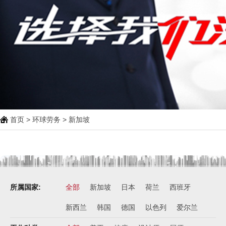
首页
>
环球劳务
> 新加坡
西班牙肉食品加工厂
￥1800-2200欧元/月
荷兰-甜点厨师
￥月薪2100欧元
荷兰-铁板烧厨师
所属国家:
全部
新加坡
日本
荷兰
西班牙
￥月薪2100欧元
新西兰
韩国
新西兰-按摩师
德国
以色列
爱尔兰
￥200纽币/天+提成