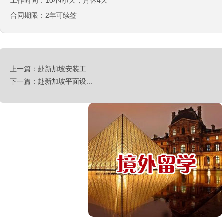
工作时间：10小时/天，月休4天
合同期限：2年可续签
日本-金属分解
￥20万日元/月
日本-盒饭制做
￥25万日元/月收入
上一篇：赴新加坡安装工...
新西兰-花园管理
下一篇：赴新加坡平面设...
￥时薪：27.76纽币
日本-电子厂
￥
新西兰-包装工
￥时薪：27.76纽币
新西兰保姆
￥年薪20左右
赴新西兰地板、地毯厂
￥时薪：27.76-28纽币
急赴新西兰石材加工、台面师傅
￥时薪：25-27.76纽币