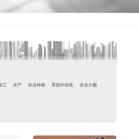
西班牙肉食品加工厂
￥1800-2200欧元/月
加工
水产
农业种植
零部件组装
农业大棚
荷兰-甜点厨师
￥月薪2100欧元
荷兰-铁板烧厨师
￥月薪2100欧元
新西兰-按摩师
￥200纽币/天+提成