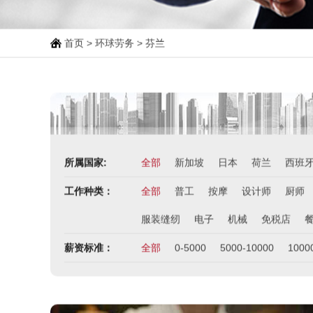
首页
>
环球劳务
> 芬兰
所属国家:
全部
新加坡
日本
荷兰
西班
工作种类：
全部
普工
按摩
设计师
厨师
服装缝纫
电子
机械
免税店
薪资标准：
全部
0-5000
5000-10000
1000