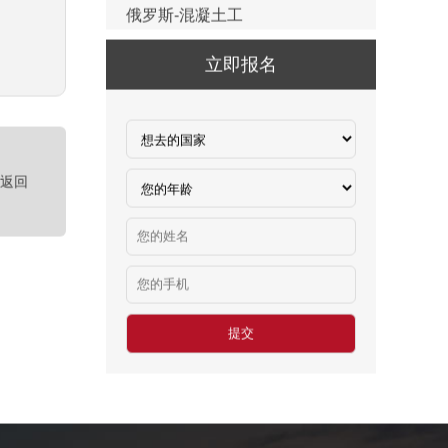
俄罗斯-瓷砖工
￥500元/天
立即报名
俄罗斯-钢筋工
￥500元/天
俄罗斯-食堂厨师
￥8000-9000
<返回
德国食品厂
￥税工后‬资是2500欧/月
西班牙剔骨工
￥1800-2200欧元/月
厨师、帮厨（夫妻工）
￥18000-20000RMB/月
新西兰-橱柜厂
￥25-27.76纽币/小时，2.6万RMB/月
新西兰-面点师
￥27-30纽币/小时