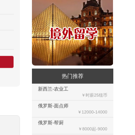
荷兰-中餐厨师
￥税后月薪2100欧
韩国-烤鸭师傅
￥260-350万韩币
新加坡-火锅店店长
￥3300-3666新（人民币1800-
20000）
韩国-免税店
￥220万+销售奖金
热门推荐
新西兰-农业工
￥时薪25纽币
俄罗斯-面点师
￥12000-14000
俄罗斯-帮厨
￥8000起-9000
俄罗斯-混凝土工
￥500元/天