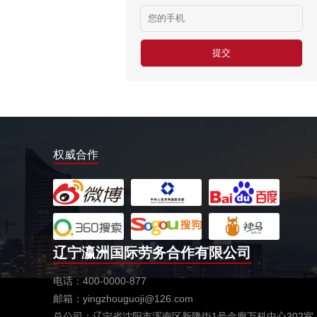
￥2000新币/月
高尔夫球童
￥18-24万日元/月
福井县眼镜成形
￥803日元/小时
德国帮厨
￥10万以上/年
食‬品工厂
权威合作
￥10万以上/年
中餐厨师
￥10万以上/年
俄罗斯木工
￥木工10人：500元/天
辽宁瀛洲国际劳务合作有限公司
新西兰工作签常年招收工种
￥18000-20000元/月
电话：400-0000-877
邮箱：yingzhouguoji@126.com
德国超市仓库包装工
总公司：辽宁省沈阳市浑南区新隆街1号金廊万科中心302室