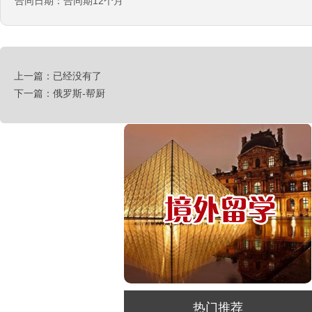
合同日期：合同期12个月
￥年薪20左右
赴新西兰地板、地毯厂
￥时薪：27.76-28纽币
急赴新西兰石材加工、台面师傅
上一篇：已经没有了
￥时薪：25-27.76纽币
下一篇：俄罗斯-帮厨
日本-印刷
￥时薪：986日元
汽车维修、保养类（留学签证）
￥25000-30000/月人民币
工厂类（留学签证）
￥25000-30000/月人民币
餐饮类（留学签证）
￥25000-30000/月人民币
种植类（留学签证）
￥25000-30000/月人民币
澳大利亚-汽修厂
热门推荐