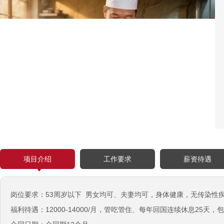
￥18000-20000RMB/月
新西兰-橱柜厂
￥25-27.76纽币/小时，2.6万RMB/月
新西兰-面点师
￥27-30纽币/小时
日本-金属分解
￥20万日元/月
日本-盒饭制做
￥25万日元/月收入
新西兰-花园管理
￥时薪：27.76纽币
项目介绍
工作要求
薪资待遇
日本-电子厂
￥
新西兰-包装工
岗位要求：53周岁以下 男女均可、夫妻均可，身体健康，无传染性
￥时薪：27.76纽币
福利待遇：12000-14000/月，管吃管住、每年回国连续休息25天，
新西兰保姆