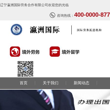
辽宁瀛洲国际劳务合作有限公司欢迎您的光临
400-0000-877
咨询热线：
首页
关于我们
新闻动态
西班牙肉食品加工厂
￥1800-2200欧元/月
环球劳务
环球留学
国外风情
荷兰-甜点厨师
成功案例
联系我们
￥月薪2100欧元