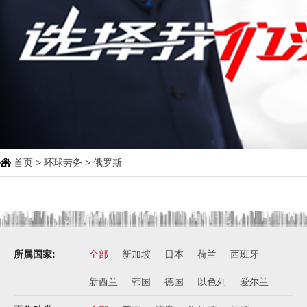
荷兰-铁板烧厨师
￥月薪2100欧元
新西兰-按摩师
￥200纽币/天+提成
荷兰-中餐厨师
￥税后月薪2100欧
韩国-烤鸭师傅
￥260-350万韩币
首页
>
环球劳务
> 俄罗斯
新加坡-火锅店店长
￥3300-3666新（人民币1800-
20000）
韩国-免税店
￥220万+销售奖金
所属国家:
全部
新加坡
日本
荷兰
西班牙
新西兰-农业工
￥时薪25纽币
新西兰
韩国
德国
以色列
爱尔兰
俄罗斯-面点师