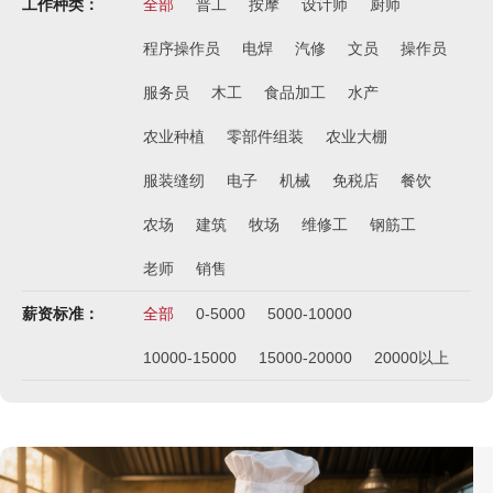
工作种类：
全部
普工
按摩
设计师
￥12000-14000
厨师
俄罗斯-帮厨
程序操作员
电焊
汽修
文员
操作员
￥8000起-9000
服务员
木工
食品加工
水产
俄罗斯-混凝土工
￥500元/天
农业种植
零部件组装
农业大棚
俄罗斯-瓷砖工
服装缝纫
电子
机械
免税店
餐饮
￥500元/天
农场
建筑
牧场
维修工
钢筋工
俄罗斯-钢筋工
￥500元/天
老师
销售
俄罗斯-食堂厨师
￥8000-9000
薪资标准：
全部
0-5000
5000-10000
德国食品厂
10000-15000
15000-20000
20000以上
￥税工后‬资是2500欧/月
西班牙剔骨工
￥1800-2200欧元/月
厨师、帮厨（夫妻工）