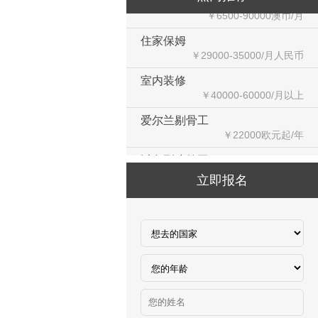
￥6500-90000澳币/月
住家保姆
￥29000-35000/月人民币
室内装修
￥40000-60000/月以上
爱尔兰剔骨工
￥22000欧元起/年
以色列建筑工
￥25万以上/年
立即报名
以色列厨师
￥26谢克起/小时
韩国水产养殖和渔业加工
￥9620韩币起/小时
加拿大水产加工
￥3000-4000加币/月
赴新加坡建筑