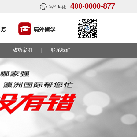
400-0000-877
荷兰-铁板烧厨师
咨询热线：
￥月薪2100欧元
新西兰-按摩师
￥200纽币/天+提成
荷兰-中餐厨师
￥税后月薪2100欧
成功案例
联系我们
韩国-烤鸭师傅
￥260-350万韩币
新加坡-火锅店店长
￥3300-3666新（人民币1800-
20000）
韩国-免税店
￥220万+销售奖金
新西兰-农业工
￥时薪25纽币
俄罗斯-面点师
￥12000-14000