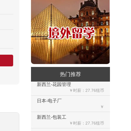
新西兰-橱柜厂
￥25-27.76纽币/小时，2.6万RMB/月
新西兰-面点师
￥27-30纽币/小时
日本-金属分解
￥20万日元/月
日本-盒饭制做
￥25万日元/月收入
热门推荐
新西兰-花园管理
￥时薪：27.76纽币
日本-电子厂
￥
新西兰-包装工
￥时薪：27.76纽币
新西兰保姆
￥年薪20左右