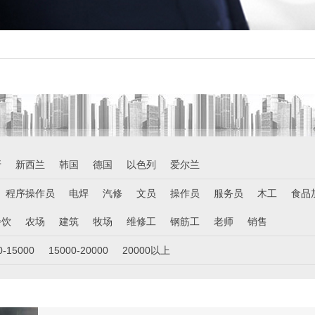
牙
新西兰
韩国
德国
以色列
爱尔兰
程序操作员
电焊
汽修
文员
操作员
服务员
木工
食品
餐饮
农场
建筑
牧场
维修工
钢筋工
老师
销售
0-15000
15000-20000
20000以上