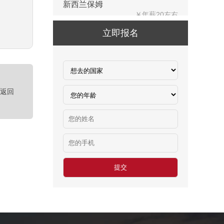
赴新西兰地板、地毯厂
￥时薪：27.76-28纽币
立即报名
急赴新西兰石材加工、台面师傅
￥时薪：25-27.76纽币
日本-印刷
￥时薪：986日元
<返回
汽车维修、保养类（留学签证）
￥25000-30000/月人民币
工厂类（留学签证）
￥25000-30000/月人民币
餐饮类（留学签证）
￥25000-30000/月人民币
种植类（留学签证）
￥25000-30000/月人民币
澳大利亚-汽修厂
￥6500-90000澳币/月