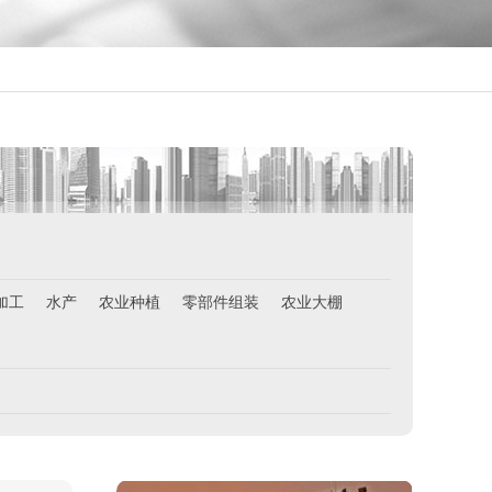
俄罗斯-帮厨
￥8000起-9000
俄罗斯-混凝土工
￥500元/天
俄罗斯-瓷砖工
￥500元/天
俄罗斯-钢筋工
￥500元/天
俄罗斯-食堂厨师
￥8000-9000
加工
水产
农业种植
零部件组装
农业大棚
德国食品厂
￥税工后‬资是2500欧/月
西班牙剔骨工
￥1800-2200欧元/月
厨师、帮厨（夫妻工）
￥18000-20000RMB/月