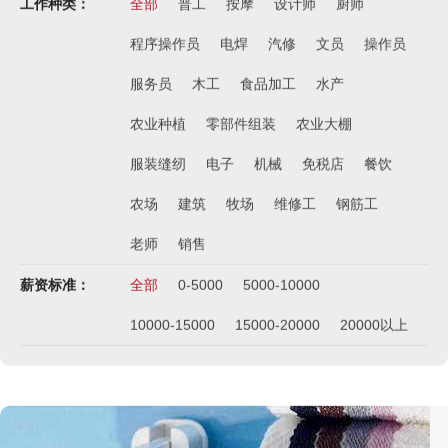
工作种类：
全部
普工
按摩
设计师
厨师
程序操作员
电焊
汽修
文员
操作员
服务员
木工
食品加工
水产
农业种植
零部件组装
农业大棚
服装缝纫
电子
机械
免税店
餐饮
农场
建筑
牧场
维修工
钢筋工
老师
销售
薪资标准：
全部
0-5000
5000-10000
10000-15000
15000-20000
20000以上