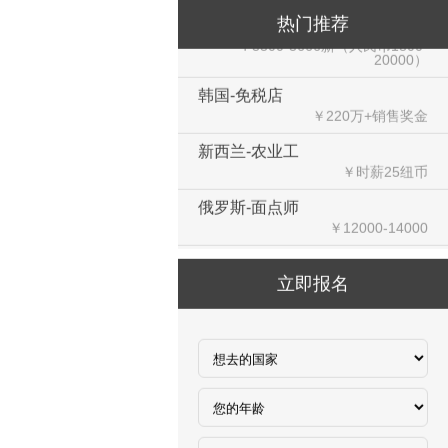
新加坡-火锅店店长
热门推荐
￥3300-3666新（人民币1800-
20000）
韩国-免税店
￥220万+销售奖金
新西兰-农业工
￥时薪25纽币
俄罗斯-面点师
￥12000-14000
俄罗斯-帮厨
￥8000起-9000
立即报名
俄罗斯-混凝土工
￥500元/天
俄罗斯-瓷砖工
￥500元/天
俄罗斯-钢筋工
￥500元/天