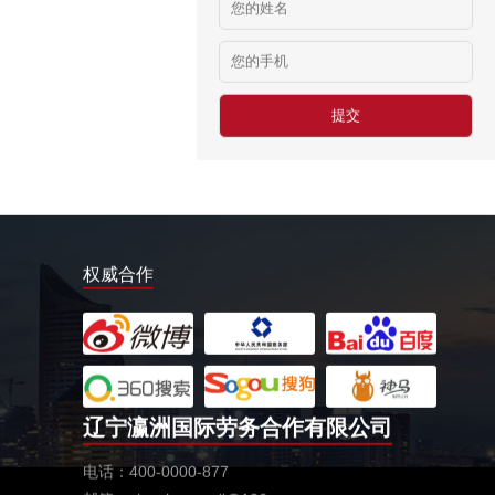
俄罗斯-食堂厨师
￥8000-9000
德国食品厂
￥税工后‬资是2500欧/月
西班牙剔骨工
￥1800-2200欧元/月
厨师、帮厨（夫妻工）
￥18000-20000RMB/月
新西兰-橱柜厂
权威合作
￥25-27.76纽币/小时，2.6万RMB/月
新西兰-面点师
￥27-30纽币/小时
日本-金属分解
￥20万日元/月
辽宁瀛洲国际劳务合作有限公司
日本-盒饭制做
电话：400-0000-877
￥25万日元/月收入