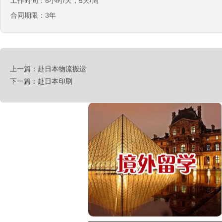
工作时间：8小时/天，5天/周
合同期限：3年
西班牙肉食品加工厂
￥1800-2200欧元/月
上一篇：赴日本物流搬运
下一篇：赴日本印刷
荷兰-甜点厨师
￥月薪2100欧元
荷兰-铁板烧厨师
￥月薪2100欧元
新西兰-按摩师
￥200纽币/天+提成
荷兰-中餐厨师
￥税后月薪2100欧
韩国-烤鸭师傅
￥260-350万韩币