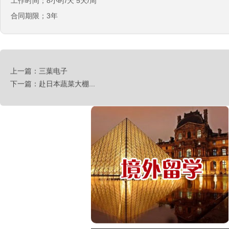
工作时间；8小时/天 5天/周
合同期限；3年
西班牙肉食品加工厂
￥1800-2200欧元/月
上一篇：三葉电子
下一篇：赴日本蔬菜大棚...
荷兰-甜点厨师
￥月薪2100欧元
荷兰-铁板烧厨师
￥月薪2100欧元
新西兰-按摩师
￥200纽币/天+提成
荷兰-中餐厨师
￥税后月薪2100欧
韩国-烤鸭师傅
￥260-350万韩币