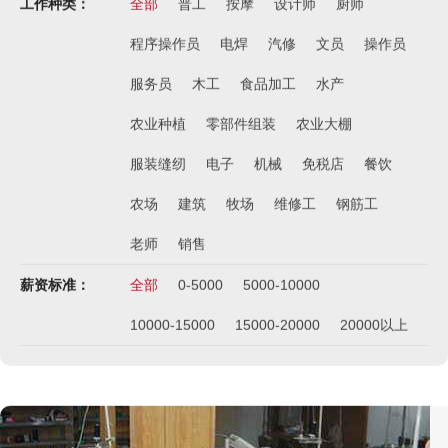
工作种类：
全部
普工
按摩
设计师
厨师
程序操作员
电焊
汽修
文员
操作员
服务员
木工
食品加工
水产
农业种植
零部件组装
农业大棚
服装缝纫
电子
机械
免税店
餐饮
农场
建筑
牧场
维修工
钢筋工
老师
销售
薪资标准：
全部
0-5000
5000-10000
10000-15000
15000-20000
20000以上