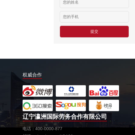
俄罗斯-食堂厨师
￥8000-9000
德国食品厂
￥税工后‬资是2500欧/月
西班牙剔骨工
￥1800-2200欧元/月
厨师、帮厨（夫妻工）
￥18000-20000RMB/月
新西兰-橱柜厂
权威合作
￥25-27.76纽币/小时，2.6万RMB/月
新西兰-面点师
￥27-30纽币/小时
日本-金属分解
￥20万日元/月
辽宁瀛洲国际劳务合作有限公司
日本-盒饭制做
电话：400-0000-877
￥25万日元/月收入