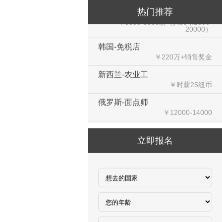
新加坡-火锅店店长
热门推荐
￥3300-3666新（人民币1800-
20000）
韩国-免税店
￥220万+销售奖金
新西兰-农业工
￥时薪25纽币
俄罗斯-面点师
￥12000-14000
俄罗斯-帮厨
￥8000起-9000
立即报名
俄罗斯-混凝土工
￥500元/天
俄罗斯-瓷砖工
￥500元/天
俄罗斯-钢筋工
￥500元/天