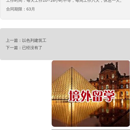
工作时间：每天工作10--16小时不等，每周工作六天，休息一天。
￥税后月薪2100欧
合同期限：63月
韩国-烤鸭师傅
￥260-350万韩币
新加坡-火锅店店长
￥3300-3666新（人民币1800-
20000）
上一篇：以色列建筑工
下一篇：已经没有了
韩国-免税店
￥220万+销售奖金
新西兰-农业工
￥时薪25纽币
俄罗斯-面点师
￥12000-14000
俄罗斯-帮厨
￥8000起-9000
俄罗斯-混凝土工
￥500元/天