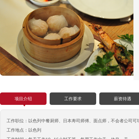
西班牙肉食品加工厂
￥1800-2200欧元/月
荷兰-甜点厨师
￥月薪2100欧元
项目介绍
工作要求
薪资待遇
荷兰-铁板烧厨师
￥月薪2100欧元
新西兰-按摩师
工作职位：以色列中餐厨师、日本寿司师傅、面点师，不会者公司可
￥200纽币/天+提成
工作地点：以色列
荷兰-中餐厨师