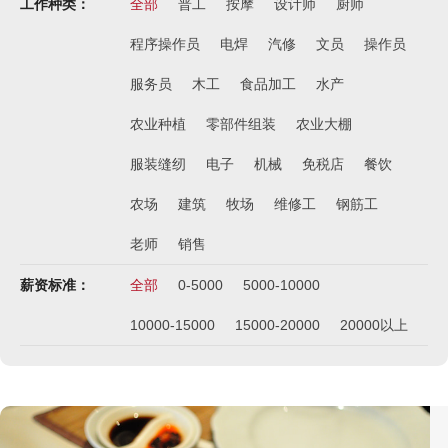
工作种类：
全部
普工
按摩
设计师
厨师
程序操作员
电焊
汽修
文员
操作员
服务员
木工
食品加工
水产
农业种植
零部件组装
农业大棚
服装缝纫
电子
机械
免税店
餐饮
农场
建筑
牧场
维修工
钢筋工
老师
销售
薪资标准：
全部
0-5000
5000-10000
10000-15000
15000-20000
20000以上