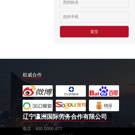
日本-金属分解
￥20万日元/月
日本-盒饭制做
￥25万日元/月收入
新西兰-花园管理
￥时薪：27.76纽币
日本-电子厂
￥
新西兰-包装工
￥时薪：27.76纽币
权威合作
新西兰保姆
￥年薪20左右
赴新西兰地板、地毯厂
￥时薪：27.76-28纽币
辽宁瀛洲国际劳务合作有限公司
急赴新西兰石材加工、台面师傅
￥时薪：25-27.76纽币
电话：400-0000-877