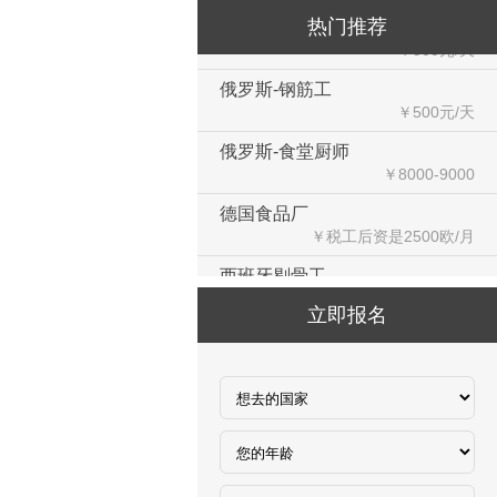
俄罗斯-瓷砖工
￥500元/天
热门推荐
俄罗斯-钢筋工
￥500元/天
俄罗斯-食堂厨师
￥8000-9000
德国食品厂
￥税工后‬资是2500欧/月
西班牙剔骨工
￥1800-2200欧元/月
厨师、帮厨（夫妻工）
立即报名
￥18000-20000RMB/月
新西兰-橱柜厂
￥25-27.76纽币/小时，2.6万RMB/月
新西兰-面点师
￥27-30纽币/小时