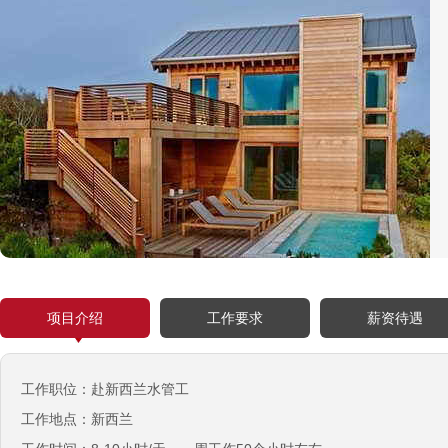
￥25-27.76纽币/小时，2.6万RMB/月
新西兰-面点师
￥27-30纽币/小时
日本-金属分解
￥20万日元/月
日本-盒饭制做
￥25万日元/月收入
新西兰-花园管理
￥时薪：27.76纽币
日本-电子厂
￥
新西兰-包装工
项目介绍
工作要求
薪资待遇
￥时薪：27.76纽币
新西兰保姆
工作职位：赴新西兰水管工
￥年薪20左右
工作地点：新西兰
赴新西兰地板、地毯厂