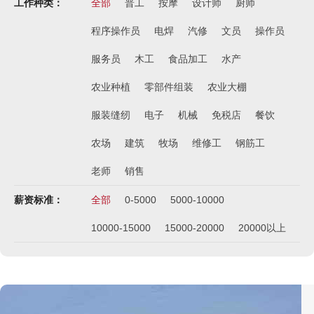
￥8000起-9000
工作种类：
全部
普工
按摩
设计师
厨师
俄罗斯-混凝土工
程序操作员
电焊
汽修
文员
操作员
￥500元/天
服务员
木工
食品加工
水产
俄罗斯-瓷砖工
￥500元/天
农业种植
零部件组装
农业大棚
俄罗斯-钢筋工
服装缝纫
电子
机械
免税店
餐饮
￥500元/天
农场
建筑
俄罗斯-食堂厨师
牧场
维修工
钢筋工
￥8000-9000
老师
销售
德国食品厂
￥税工后‬资是2500欧/月
薪资标准：
全部
0-5000
5000-10000
西班牙剔骨工
10000-15000
15000-20000
20000以上
￥1800-2200欧元/月
厨师、帮厨（夫妻工）
￥18000-20000RMB/月
新西兰-橱柜厂