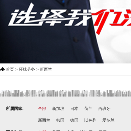
新西兰-按摩师
￥200纽币/天+提成
荷兰-中餐厨师
￥税后月薪2100欧
韩国-烤鸭师傅
￥260-350万韩币
新加坡-火锅店店长
￥3300-3666新（人民币1800-
20000）
首页
>
环球劳务
>
新西兰
韩国-免税店
￥220万+销售奖金
新西兰-农业工
￥时薪25纽币
所属国家:
全部
新加坡
日本
荷兰
西班牙
俄罗斯-面点师
￥12000-14000
新西兰
韩国
德国
以色列
爱尔兰
俄罗斯-帮厨