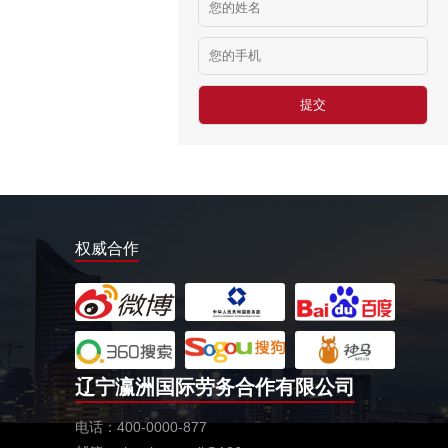
￥18-24万日元/月
福井县眼镜成形
￥803日元/小时
德国帮厨
￥10万以上/年
食‬品工厂
￥10万以上/年
中餐厨师
￥10万以上/年
权威合作
俄罗斯木工
￥木工10人：500元/天
新西兰工作签常年招收工种
￥18000-20000元/月
德国超市仓库包装工
辽宁瀛洲国际劳务合作有限公司
￥10万以上/年
电话：400-0000-877
德国物流分拣员