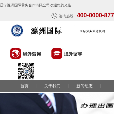
辽宁瀛洲国际劳务合作有限公司欢迎您的光临
400-0000-877
咨询热线：
西班牙肉食品加工厂
￥1800-2200欧元/月
首页
关于我们
新闻动态
荷兰-甜点厨师
￥月薪2100欧元
环球劳务
环球留学
国外风情
荷兰-铁板烧厨师
成功案例
联系我们
￥月薪2100欧元