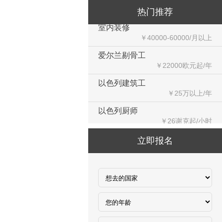
￥29000-35000/月人民币
热门推荐
室内装修
￥40000-60000/月以上
爱尔兰剔骨工
￥22000欧元起/年
以色列建筑工
￥25万以上/年
以色列厨师
￥26谢克起/小时
韩国水产养殖和渔业加工
￥9620韩币起/小时
立即报名
加拿大水产加工
￥3000-4000加币/月
赴新加坡建筑
￥2000新币/月
高尔夫球童