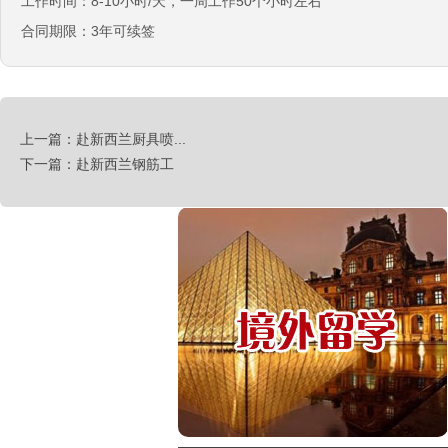
工作时间：8-10小时/天，一周工作50个小时左右
￥时薪：27.76-28纽币
合同期限：3年可续签
急赴新西兰石材加工、台面师傅
￥时薪：25-27.76纽币
日本-印刷
￥时薪：986日元
上一篇：赴新西兰厨具喷...
汽车维修、保养类（留学签证）
下一篇：赴新西兰钢筋工
￥25000-30000/月人民币
工厂类（留学签证）
￥25000-30000/月人民币
餐饮类（留学签证）
￥25000-30000/月人民币
种植类（留学签证）
￥25000-30000/月人民币
澳大利亚-汽修厂
￥6500-90000澳币/月
住家保姆