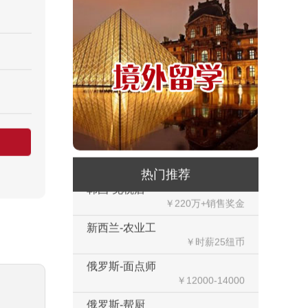
￥200纽币/天+提成
荷兰-中餐厨师
￥税后月薪2100欧
韩国-烤鸭师傅
￥260-350万韩币
新加坡-火锅店店长
￥3300-3666新（人民币1800-
20000）
韩国-免税店
￥220万+销售奖金
热门推荐
新西兰-农业工
￥时薪25纽币
俄罗斯-面点师
￥12000-14000
俄罗斯-帮厨
￥8000起-9000