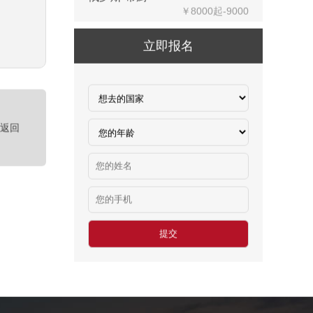
俄罗斯-混凝土工
￥500元/天
俄罗斯-瓷砖工
立即报名
￥500元/天
俄罗斯-钢筋工
￥500元/天
俄罗斯-食堂厨师
<返回
￥8000-9000
德国食品厂
￥税工后‬资是2500欧/月
西班牙剔骨工
￥1800-2200欧元/月
厨师、帮厨（夫妻工）
￥18000-20000RMB/月
新西兰-橱柜厂
￥25-27.76纽币/小时，2.6万RMB/月