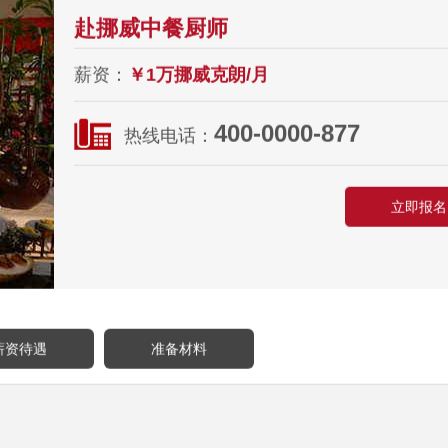
赴挪威中餐厨师
薪资：
￥1万挪威克朗/月
400-0000-877
热线电话：
立即报名
薪资待遇
准备材料