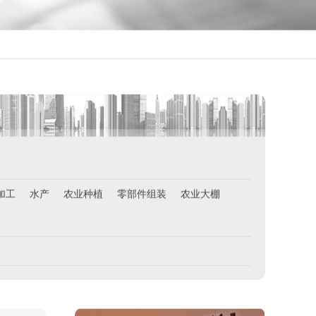
西班牙肉食品加工厂
加工
水产
农业种植
零部件组装
农业大棚
￥1800-2200欧元/月
荷兰-甜点厨师
￥月薪2100欧元
荷兰-铁板烧厨师
￥月薪2100欧元
新西兰-按摩师