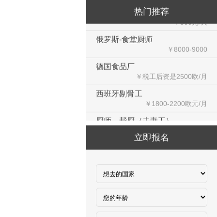
俄罗斯-钢筋工
热门推荐
￥500元/天
俄罗斯-食堂厨师
￥8000-9000
德国食品厂
￥税工后‬资是2500欧/月
西班牙剔骨工
￥1800-2200欧元/月
厨师、帮厨（夫妻工）
￥18000-20000RMB/月
立即报名
新西兰-橱柜厂
￥25-27.76纽币/小时，2.6万RMB/月
新西兰-面点师
￥27-30纽币/小时
日本-金属分解
￥20万日元/月