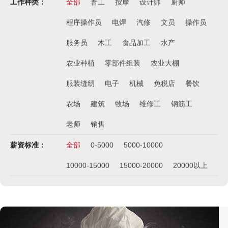
工作种类：
全部
普工
按摩
设计师
厨师
程序操作员
电焊
汽修
文员
操作员
服务员
木工
食品加工
水产
农业种植
零部件组装
农业大棚
服装缝纫
电子
机械
免税店
餐饮
农场
建筑
牧场
维修工
钢筋工
老师
销售
薪资标准：
全部
0-5000
5000-10000
10000-15000
15000-20000
20000以上