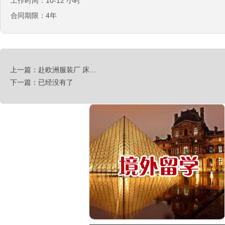
工作时间：10-12 小时
￥260-350万韩币
合同期限：4年
新加坡-火锅店店长
￥3300-3666新（人民币1800-
20000）
韩国-免税店
￥220万+销售奖金
上一篇：赴欧洲服装厂 床...
下一篇：已经没有了
新西兰-农业工
￥时薪25纽币
俄罗斯-面点师
￥12000-14000
俄罗斯-帮厨
￥8000起-9000
俄罗斯-混凝土工
￥500元/天
俄罗斯-瓷砖工
￥500元/天