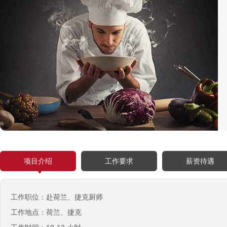
西班牙肉食品加工厂
￥1800-2200欧元/月
荷兰-甜点厨师
￥月薪2100欧元
荷兰-铁板烧厨师
￥月薪2100欧元
项目介绍
工作要求
薪资待遇
新西兰-按摩师
￥200纽币/天+提成
荷兰-中餐厨师
工作职位：赴荷兰、捷克厨师
￥税后月薪2100欧
工作地点：荷兰、捷克
韩国-烤鸭师傅