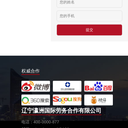
日本-盒饭制做
￥25万日元/月收入
新西兰-花园管理
￥时薪：27.76纽币
日本-电子厂
￥
新西兰-包装工
￥时薪：27.76纽币
新西兰保姆
权威合作
￥年薪20左右
赴新西兰地板、地毯厂
￥时薪：27.76-28纽币
急赴新西兰石材加工、台面师傅
￥时薪：25-27.76纽币
辽宁瀛洲国际劳务合作有限公司
日本-印刷
￥时薪：986日元
电话：400-0000-877