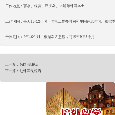
工作地点：丽水、统营、巨济岛、木浦等韩国本土
西班牙肉食品加工厂
工作时间：每天10-12小时，包括工作餐时间和午间休息时间。根据
￥1800-2200欧元/月
荷兰-甜点厨师
合同期限：4年10个月，根据双方意愿，可续至9年8个月
￥月薪2100欧元
荷兰-铁板烧厨师
￥月薪2100欧元
新西兰-按摩师
上一篇：韩国-免税店
￥200纽币/天+提成
下一篇：赴韩国免税店
荷兰-中餐厨师
￥税后月薪2100欧
韩国-烤鸭师傅
￥260-350万韩币
新加坡-火锅店店长
￥3300-3666新（人民币1800-