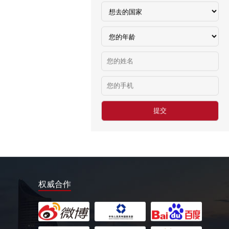
￥8000-9000
德国食品厂
￥税工后‬资是2500欧/月
西班牙剔骨工
￥1800-2200欧元/月
厨师、帮厨（夫妻工）
￥18000-20000RMB/月
新西兰-橱柜厂
￥25-27.76纽币/小时，2.6万RMB/月
新西兰-面点师
￥27-30纽币/小时
日本-金属分解
￥20万日元/月
权威合作
日本-盒饭制做
￥25万日元/月收入
新西兰-花园管理