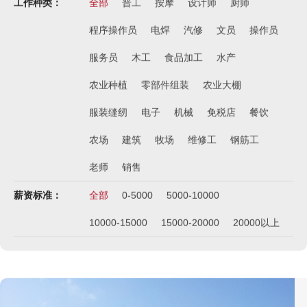
工作种类：
全部
普工
按摩
设计师
厨师
程序操作员
电焊
汽修
文员
操作员
服务员
木工
食品加工
水产
农业种植
零部件组装
农业大棚
服装缝纫
电子
机械
免税店
餐饮
农场
建筑
牧场
维修工
钢筋工
老师
销售
薪资标准：
全部
0-5000
5000-10000
10000-15000
15000-20000
20000以上