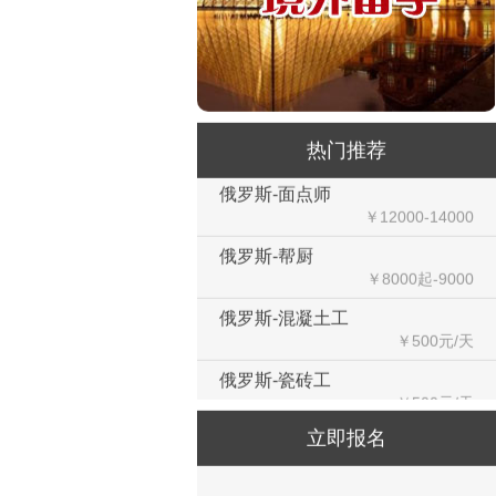
20000）
韩国-免税店
￥220万+销售奖金
新西兰-农业工
￥时薪25纽币
热门推荐
俄罗斯-面点师
￥12000-14000
俄罗斯-帮厨
￥8000起-9000
俄罗斯-混凝土工
￥500元/天
俄罗斯-瓷砖工
￥500元/天
俄罗斯-钢筋工
立即报名
￥500元/天
俄罗斯-食堂厨师