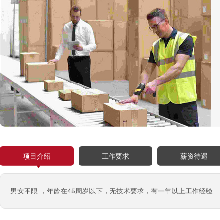
韩国-烤鸭师傅
￥260-350万韩币
新加坡-火锅店店长
￥3300-3666新（人民币1800-
20000）
韩国-免税店
￥220万+销售奖金
新西兰-农业工
￥时薪25纽币
俄罗斯-面点师
￥12000-14000
俄罗斯-帮厨
项目介绍
工作要求
薪资待遇
￥8000起-9000
俄罗斯-混凝土工
￥500元/天
男女不限 ，年龄在45周岁以下，无技术要求，有一年以上工作经验
俄罗斯-瓷砖工
￥500元/天