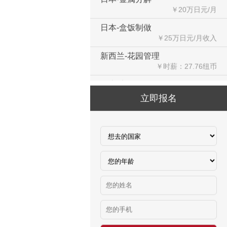
日本-盒饭制做
￥25万日元/月收入
新西兰-花园管理
￥时薪：27.76纽币
日本-电子厂
￥
立即报名
新西兰-包装工
￥时薪：27.76纽币
新西兰保姆
￥年薪20左右
赴新西兰地板、地毯厂
￥时薪：27.76-28纽币
急赴新西兰石材加工、台面师傅
￥时薪：25-27.76纽币
日本-印刷
￥时薪：986日元