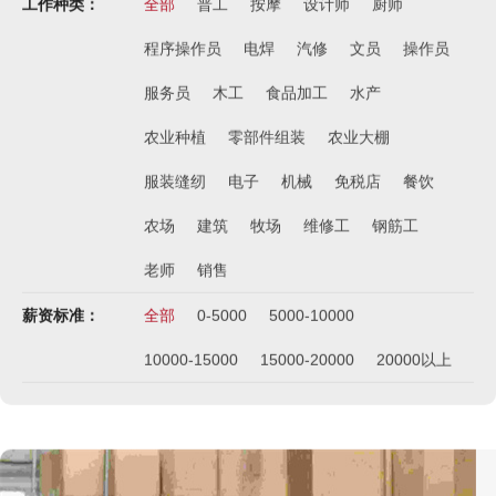
工作种类：
全部
普工
按摩
设计师
厨师
程序操作员
电焊
汽修
文员
操作员
服务员
木工
食品加工
水产
农业种植
零部件组装
农业大棚
服装缝纫
电子
机械
免税店
餐饮
西班牙肉食品加工厂
农场
建筑
牧场
维修工
钢筋工
￥1800-2200欧元/月
荷兰-甜点厨师
老师
销售
￥月薪2100欧元
薪资标准：
全部
0-5000
5000-10000
荷兰-铁板烧厨师
￥月薪2100欧元
10000-15000
15000-20000
20000以上
新西兰-按摩师
￥200纽币/天+提成
荷兰-中餐厨师
￥税后月薪2100欧