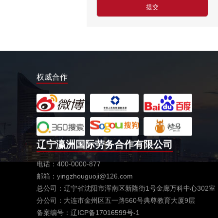
汽车维修、保养类（留学签证）
￥25000-30000/月人民币
工厂类（留学签证）
￥25000-30000/月人民币
餐饮类（留学签证）
权威合作
￥25000-30000/月人民币
种植类（留学签证）
￥25000-30000/月人民币
澳大利亚-汽修厂
￥6500-90000澳币/月
辽宁瀛洲国际劳务合作有限公司
住家保姆
￥29000-35000/月人民币
电话：400-0000-877
邮箱：yingzhouguoji@126.com
室内装修
总公司：辽宁省沈阳市浑南区新隆街1号金廊万科中心302室
￥40000-60000/月以上
分公司：大连市金州区五一路560号典尊教育大厦9层
爱尔兰剔骨工
备案编号：
辽ICP备17016599号-1
￥22000欧元起/年