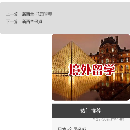
俄罗斯-钢筋工
上一篇：新西兰-花园管理
￥500元/天
下一篇：新西兰保姆
俄罗斯-食堂厨师
￥8000-9000
德国食品厂
￥税工后‬资是2500欧/月
西班牙剔骨工
￥1800-2200欧元/月
厨师、帮厨（夫妻工）
￥18000-20000RMB/月
新西兰-橱柜厂
￥25-27.76纽币/小时，2.6万RMB/月
新西兰-面点师
热门推荐
￥27-30纽币/小时
日本-金属分解
￥20万日元/月