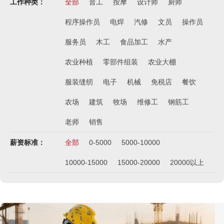
工作种类：
全部
普工
按摩
设计师
厨师
程序操作员
电焊
汽修
文员
操作员
服务员
木工
食品加工
水产
农业种植
零部件组装
农业大棚
服装缝纫
电子
机械
免税店
餐饮
农场
建筑
牧场
维修工
钢筋工
老师
销售
薪资标准：
全部
0-5000
5000-10000
10000-15000
15000-20000
20000以上