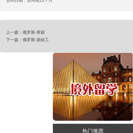
合同日期：合同期12个月
￥1800-2200欧元/月
荷兰-甜点厨师
￥月薪2100欧元
荷兰-铁板烧厨师
上一篇：俄罗斯-帮厨
￥月薪2100欧元
下一篇：俄罗斯-瓷砖工
新西兰-按摩师
￥200纽币/天+提成
荷兰-中餐厨师
￥税后月薪2100欧
韩国-烤鸭师傅
￥260-350万韩币
新加坡-火锅店店长
￥3300-3666新（人民币1800-
20000）
韩国-免税店
￥220万+销售奖金
热门推荐