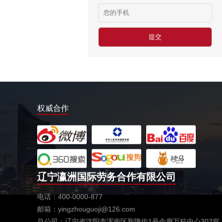
西班牙剔骨工
￥1800-2200欧元/月
厨师、帮厨（夫妻工）
￥18000-20000RMB/月
新西兰-橱柜厂
￥25-27.76纽币/小时，2.6万RMB/月
新西兰-面点师
￥27-30纽币/小时
权威合作
日本-金属分解
￥20万日元/月
日本-盒饭制做
￥25万日元/月收入
新西兰-花园管理
辽宁瀛洲国际劳务合作有限公司
￥时薪：27.76纽币
电话：400-0000-877
日本-电子厂
￥
邮箱：yingzhouguoji@126.com
总公司：辽宁省沈阳市浑南区新隆街1号金廊万科中心302室