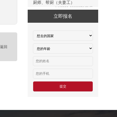
新西兰-橱柜厂
￥25-27.76纽币/小时，2.6万RMB/月
立即报名
新西兰-面点师
￥27-30纽币/小时
日本-金属分解
￥20万日元/月
<返回
日本-盒饭制做
￥25万日元/月收入
新西兰-花园管理
￥时薪：27.76纽币
日本-电子厂
￥
新西兰-包装工
￥时薪：27.76纽币
新西兰保姆
￥年薪20左右