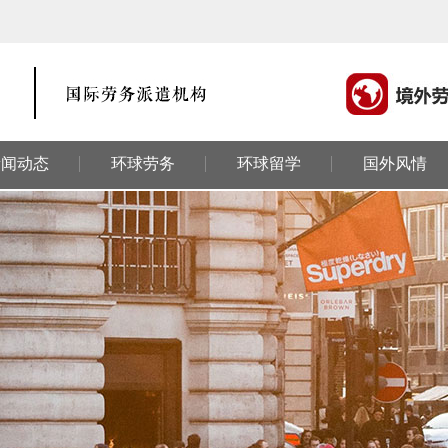
新闻动态
环球劳务
环球留学
国外风情