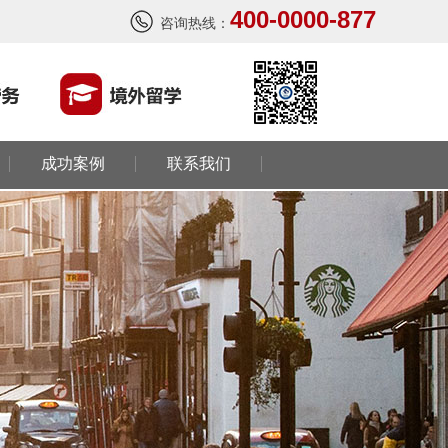
400-0000-877
咨询热线：
成功案例
联系我们