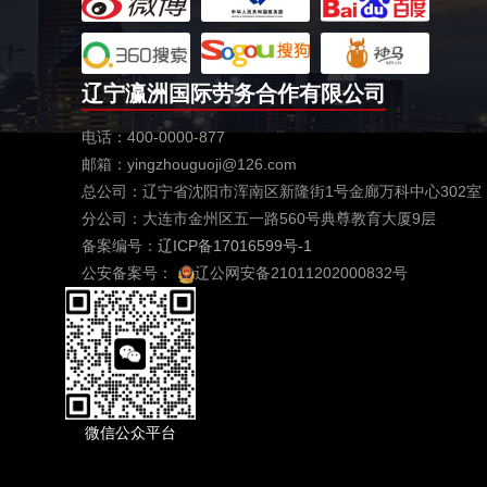
辽宁瀛洲国际劳务合作有限公司
电话：400-0000-877
邮箱：yingzhouguoji@126.com
总公司：辽宁省沈阳市浑南区新隆街1号金廊万科中心302室
分公司：大连市金州区五一路560号典尊教育大厦9层
备案编号：
辽ICP备17016599号-1
公安备案号：
辽公网安备21011202000832号
微信公众平台