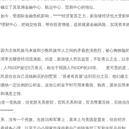
坡确立了其亚洲金融中心、航运中心、贸易中心的地位。
今，受国际金融危机影响，******经济复苏乏力，新加坡经济也大受
**理财中心，把钱交给我，帮你投资增值，提前规避金融风险，实现资本效益
个州，因为主体民族马来族和少数民族华人之间的矛盾愈演愈烈，被心胸狭
总理李光耀曾经泪流满面。但是，新加坡人穷且益坚，不坠青云之志，以
，人均GDP超过5万美元，相当于我国人均GDP的10倍。 更可贵的
人民居住在自己花钱购买的别墅里，“居者有其屋”达到百分之百。他们建立
外缴纳一定比例的公积金。这份公积金平时可用来看病、购房，退休后用
豪和满意之情。
动党一党执政，但党群关系密切，官民关系和谐，官员尊重百姓，百姓信任
******。
关系，没有一个死敌。在政治和军事上，基本上与美国是盟友，但在经济
持着戒备心理，以至于小小国家也保持着自己的陆海空三军和全民兵役制