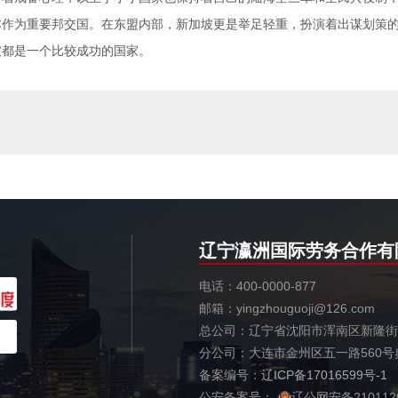
本作为重要邦交国。在东盟内部，新加坡更是举足轻重，扮演着出谋划策
坡都是一个比较成功的国家。
辽宁瀛洲国际劳务合作有
电话：400-0000-877
邮箱：yingzhouguoji@126.com
总公司：辽宁省沈阳市浑南区新隆街1
分公司：大连市金州区五一路560号
备案编号：
辽ICP备17016599号-1
公安备案号：
辽公网安备2101120