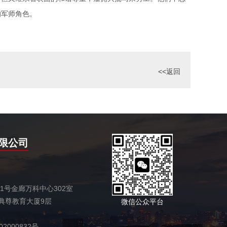
的军师角色。
<<返回
限公司
号金廊万科中心302室
典尊教育大厦9层
微信公众平台
2000832号