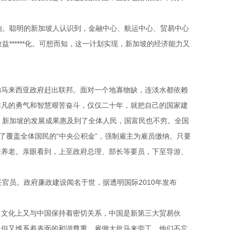
影响。聪明的新加坡人认识到，金融中心、航运中心、贸易中心
******化。可想而知，这一计划实现，新加坡的经济能力又
隘的马来西亚政府赶出联邦。面对一个地寡物缺，连淡水都依赖
非凡的勇气和智慧艰苦奋斗，仅仅二十年，就把自己的国家建
是，新加坡的发展成果惠及到了全体人民，国富民也不穷。全国
了覆盖全体国民的“中央公积金”，强制雇主为雇员缴纳。只要
来养老。亲眼看到，上至政府总理、部长等要员，下至导游、
官员。政府廉政建设闻名于世，据透明国际2010年发布
、文化上又与中国保持着密切关系，中国是新第三大贸易伙
，但又维系着表面的和谐尊重，雇佣大批马来劳工。他们不忘