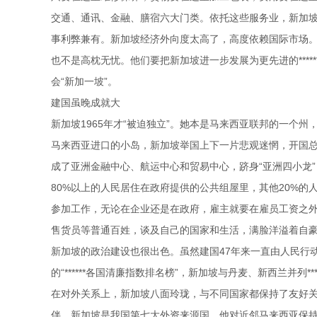
交通、通讯、金融、膳宿六大门类。依托这些服务业，新加
事利弊兼有。新加坡经济外向度太高了，高度依赖国际市场。如
也不是高枕无忧。他们要把新加坡进一步发展为更先进的****
会“新加一坡”。
建国虽晚成就大
新加坡1965年才“被迫独立”。她本是马来西亚联邦的一
马来西亚进口的小岛，新加坡举国上下一片悲观迷惘，开国
成了亚洲金融中心、航运中心和贸易中心，跻身“亚洲四小龙”
80%以上的人民居住在政府提供的公共组屋里，其他20%的
参加工作，无论在企业还是在政府，雇主就要在雇员工资之
售货员等普通百姓，谈及自己的国家和生活，满脸洋溢着自
新加坡的政治建设也很出色。虽然建国47年来一直由人民行
的“******各国清廉指数排名榜”，新加坡与丹麦、新西兰并列******
在对外关系上，新加坡八面玲珑，与不同国家都保持了友好
伴，新加坡是我国第七大外资来源国。他对近邻马来西亚保