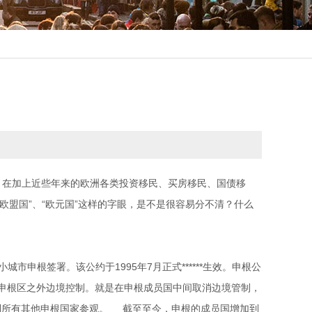
，在加上近些年来的欧洲各类投资移民、买房移民、国债移
欧盟国”、“欧元国”这样的字眼，是不是很容易分不清？什么
市申根签署。该公约于1995年7月正式******生效。申根公
对申根区之外边境控制。就是在申根成员国中间取消边境管制，
到所有其他申根国家参观。 截至至今，申根的成员国增加到