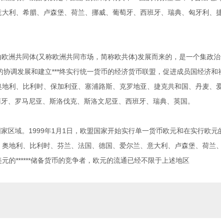
意大利、希腊、卢森堡、荷兰、挪威、葡萄牙、西班牙、瑞典、匈牙利、
欧洲共同体(又称欧洲共同市场，简称欧共体)发展而来的，是一个集政治实
协调发展和建立***终实行统一货币的经济货币联盟，促进成员国经济和
国：奥地利、比利时、保加利亚、塞浦路斯、克罗地亚、捷克共和国、丹麦
萄牙、罗马尼亚、斯洛伐克、斯洛文尼亚、西班牙、瑞典、英国。
家区域。1999年1月1日，欧盟国家开始实行单一货币欧元和在实行欧
：奥地利、比利时、芬兰、法国、德国、爱尔兰、意大利、卢森堡、荷兰
的******储备货币的竞争者，欧元的流通已经不限于上述地区